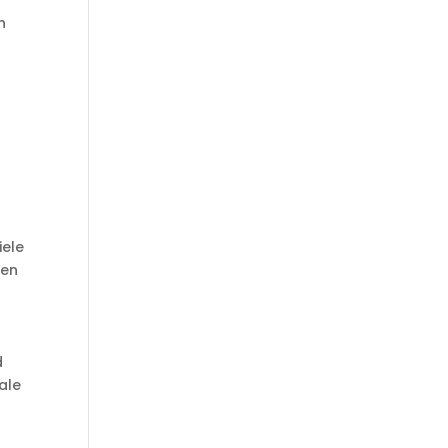
n
iele
den
d
ale