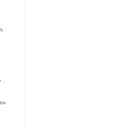
ch
e
tiv