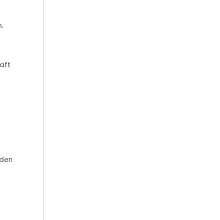
n.
aft
 den
d