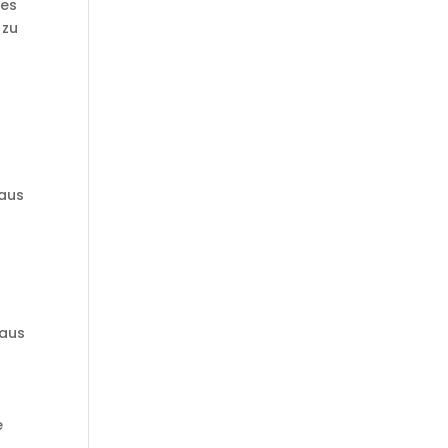
des
 zu
 aus
u
 aus
e