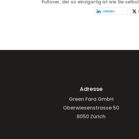
Pullover, der so einzigartig ist wie Sie selbst
mitteilen
Adresse
Green Fara GmbH
Oberwiesenstrasse 50
8050 Zürich