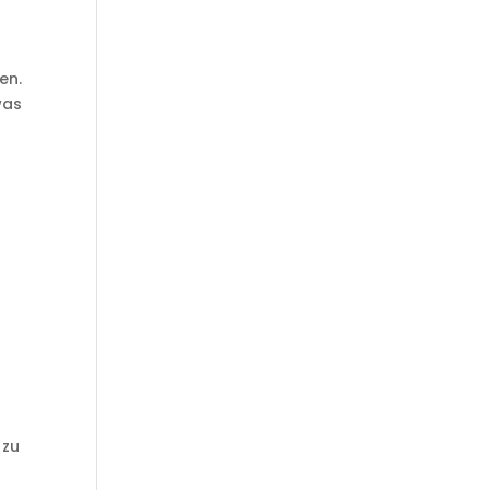
en.
was
r
 zu