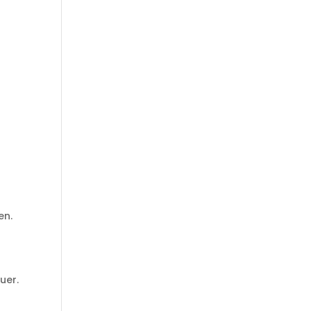
en.
uer.