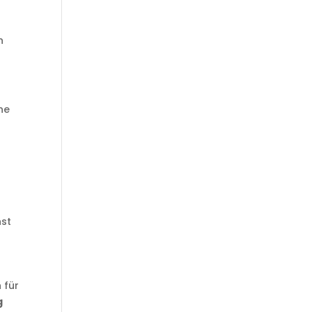
n
e
ine
nst
 für
g