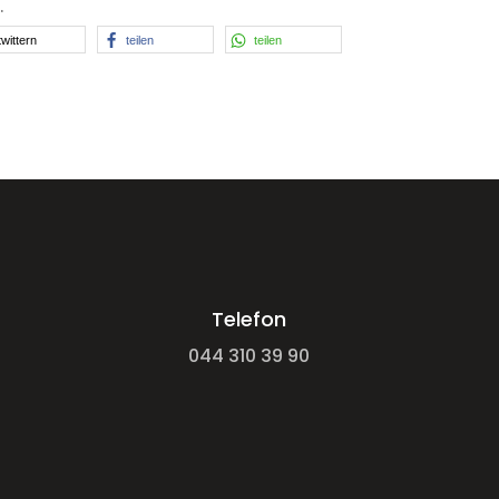
.
twittern
teilen
teilen
Telefon
044 310 39 90