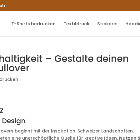
.ch
T-Shirts bedrucken
Textildruck
Stickerei
Hoodi
hhaltigkeit – Gestalte deinen
ullover
edrucken
z
e Design
lovers beginnt mit der Inspiration. Schweizer Landschaften,
bieten eine unerschöpfliche Quelle für kreative Ideen.
Nutzen S