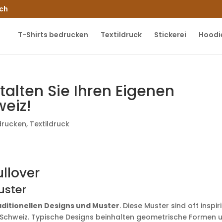
.ch
T-Shirts bedrucken
Textildruck
Stickerei
Hoodi
stalten Sie Ihren Eigenen
weiz!
drucken
,
Textildruck
ullover
uster
aditionellen Designs und Muster
. Diese Muster sind oft inspir
r Schweiz. Typische Designs beinhalten geometrische Formen 