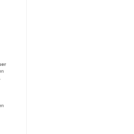
ser
en
.
en