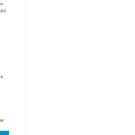
en
ahl
s,
ie