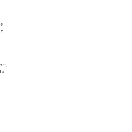
se
nd
ort,
ste
r