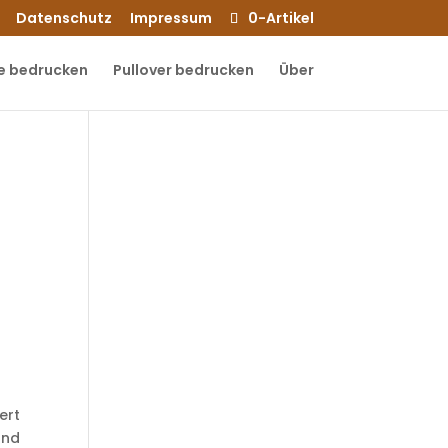
Datenschutz
Impressum
0-Artikel
e bedrucken
Pullover bedrucken
Über
iert
und