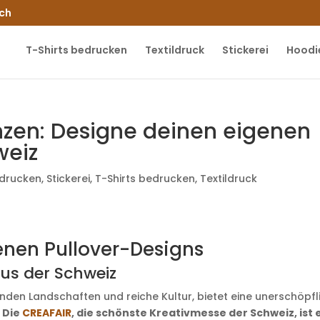
.ch
T-Shirts bedrucken
Textildruck
Stickerei
Hoodi
nzen: Designe deinen eigenen
weiz
edrucken
,
Stickerei
,
T-Shirts bedrucken
,
Textildruck
enen Pullover-Designs
aus der Schweiz
nden Landschaften und reiche Kultur, bietet eine unerschöpfl
.
Die
CREAFAIR
, die schönste Kreativmesse der Schweiz, ist 