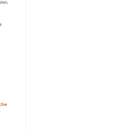
len,
s
iche
m