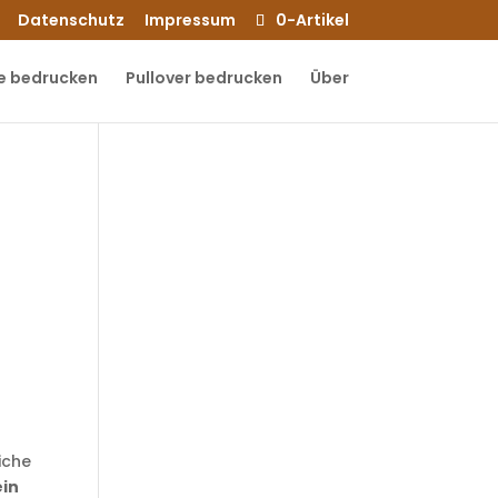
Datenschutz
Impressum
0-Artikel
e bedrucken
Pullover bedrucken
Über
iche
ein