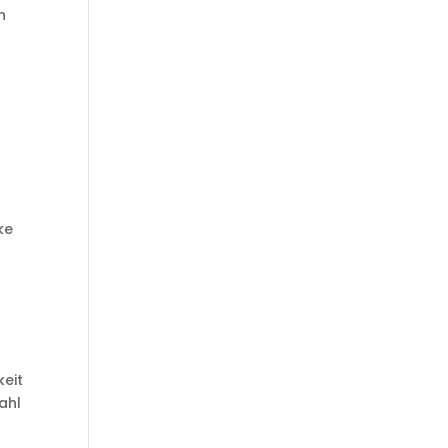
n
ke
keit
ahl