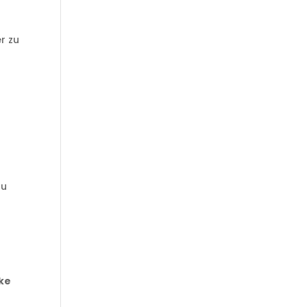
r zu
zu
e
cke