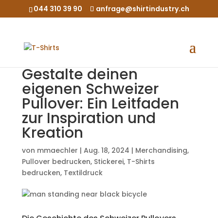
044 310 39 90
anfrage@shirtindustry.ch
Gestalte deinen
eigenen Schweizer
Pullover: Ein Leitfaden
zur Inspiration und
Kreation
von
mmaechler
|
Aug. 18, 2024
|
Merchandising
,
Pullover bedrucken
,
Stickerei
,
T-Shirts
bedrucken
,
Textildruck