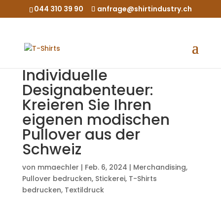
044 310 39 90
anfrage@shirtindustry.ch
Individuelle
Designabenteuer:
Kreieren Sie Ihren
eigenen modischen
Pullover aus der
Schweiz
von
mmaechler
|
Feb. 6, 2024
|
Merchandising
,
Pullover bedrucken
,
Stickerei
,
T-Shirts
bedrucken
,
Textildruck