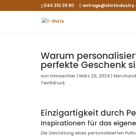
044 310 39 90
anfrage@shirtindustry
Warum personalisiert
perfekte Geschenk s
von
mmaechler
|
März 20, 2024
|
Merchand
Textildruck
Einzigartigkeit durch P
Inspirationen für das eigen
Die Gestaltung eines personalisierten Pull