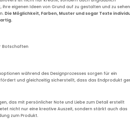
llovers ist nicht nur kreativ, sondern auch unglaublich
, ihre eigenen Ideen von Grund auf zu gestalten und zu sehen
en.
Die Möglichkeit, Farben, Muster und sogar Texte individu
artig.
r Botschaften
n
uoptionen während des Designprozesses sorgen für ein
ät fördert und gleichzeitig sicherstellt, dass das Endprodukt g
en, das mit persönlicher Note und Liebe zum Detail erstellt
ietet nicht nur eine kreative Auszeit, sondern stärkt auch das
ndung zum Produkt.