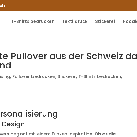
.ch
T-Shirts bedrucken
Textildruck
Stickerei
Hoodi
e Pullover aus der Schweiz d
ind
ising
,
Pullover bedrucken
,
Stickerei
,
T-Shirts bedrucken
,
ersonalisierung
e Design
overs beginnt mit einem Funken Inspiration.
Ob es die