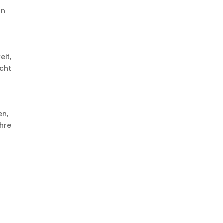
on
eit,
acht
en,
Ihre