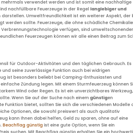
n mehrmals verwendet werden und ist somit eine nachhaltige
ind nachfüllbare Feuerzeuge in der Regel
langlebiger und
n darstellen. Umweltfreundlichkeit ist ein weiterer Aspekt, der 
gt werden sollte. Feuerzeuge, die ohne schädliche Chemikali
nte Verbrennungstechnologie verfügen, sind umweltschonender
eundlichen Feuerzeugen können wir alle einen Beitrag zum Sc
tensil für Outdoor-Aktivitäten und den täglichen Gebrauch. Es
 und seine zuverlässige Funktion auch bei widrigen
ug ist besonders beliebt bei Camping-Enthusiasten und
d einfache Zündung legen. Mit einem Sturmfeuerzeug können S
tarkem Wind oder Regen. Es ist ein unverzichtbares Werkzeug
ollte. Wenn Sie auf der Suche nach einem
günstig
en
 Funktion bietet, sollten Sie sich die verschiedenen Modelle 
iche Optionen, die sowohl preiswert als auch qualitativ
eug kann Ihnen dabei helfen, Geld zu sparen, ohne auf eine
n.
Beachflag günstig
ist eine gute Option, wenn Sie ein
reis suchen. Mit Beachflag günstig erhalten Sie ein hochwert