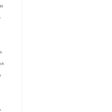
it
e
s
en
ach
n
n
e