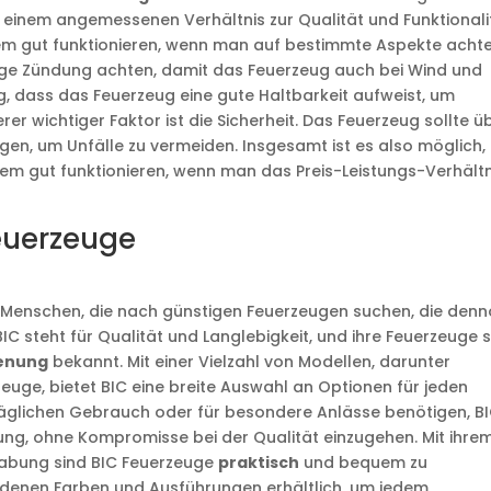
n einem angemessenen Verhältnis zur Qualität und Funktionali
em gut funktionieren, wenn man auf bestimmte Aspekte achte
sige Zündung achten, damit das Feuerzeug auch bei Wind und
ig, dass das Feuerzeug eine gute Haltbarkeit aufweist, um
rer wichtiger Faktor ist die Sicherheit. Das Feuerzeug sollte ü
n, um Unfälle zu vermeiden. Insgesamt ist es also möglich,
zdem gut funktionieren, wenn man das Preis-Leistungs-Verhältn
euerzeuge
r Menschen, die nach günstigen Feuerzeugen suchen, die den
BIC steht für Qualität und Langlebigkeit, und ihre Feuerzeuge 
ienung
bekannt. Mit einer Vielzahl von Modellen, darunter
uge, bietet BIC eine breite Auswahl an Optionen für jeden
n täglichen Gebrauch oder für besondere Anlässe benötigen, B
ung, ohne Kompromisse bei der Qualität einzugehen. Mit ihre
habung sind BIC Feuerzeuge
praktisch
und bequem zu
iedenen Farben und Ausführungen erhältlich, um jedem