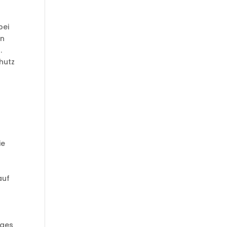
bei
en
.
hutz
ie
,
auf
iges