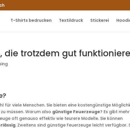
.ch
T-Shirts bedrucken
Textildruck
Stickerei
Hoodi
 die trotzdem gut funktionier
sing
e?
l für viele Menschen. Sie bieten eine kostengünstige Möglichk
n zu müssen. Warum also
günstige Feuerzeuge
? Es gibt meh
euge oft genauso effektiv wie teurere Modelle. Sie können
rlässig
. Zweitens sind günstige Feuerzeuge leicht verfügbar. 