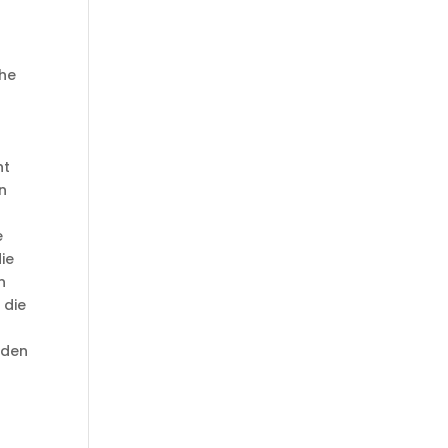
che
ht
an
e
ie
n
 die
t
eden