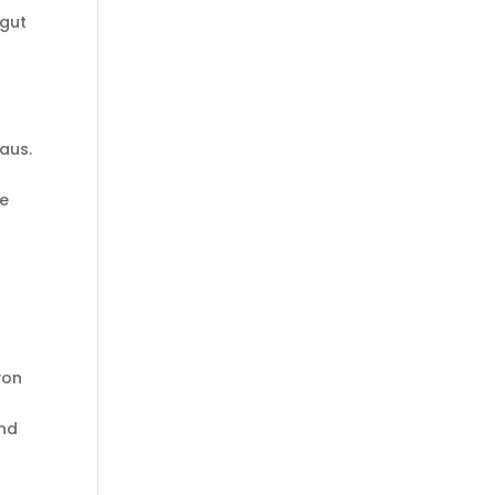
 gut
aus.
re
von
ind