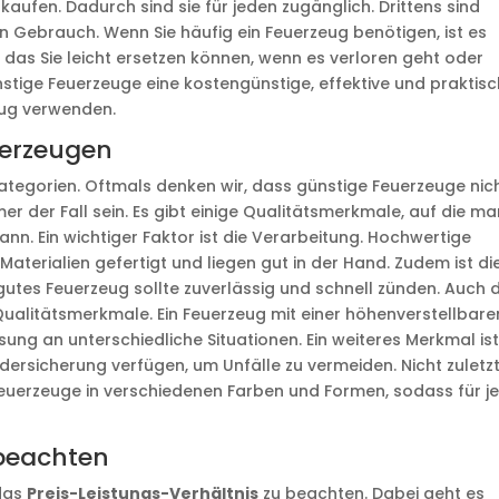
kaufen. Dadurch sind sie für jeden zugänglich. Drittens sind
n Gebrauch. Wenn Sie häufig ein Feuerzeug benötigen, ist es
, das Sie leicht ersetzen können, wenn es verloren geht oder
tige Feuerzeuge eine kostengünstige, effektive und praktis
eug verwenden.
uerzeugen
kategorien. Oftmals denken wir, dass günstige Feuerzeuge nic
er der Fall sein. Es gibt einige Qualitätsmerkmale, auf die m
n. Ein wichtiger Faktor ist die Verarbeitung. Hochwertige
aterialien gefertigt und liegen gut in der Hand. Zudem ist di
gutes Feuerzeug sollte zuverlässig und schnell zünden. Auch d
Qualitätsmerkmale. Ein Feuerzeug mit einer höhenverstellbare
ung an unterschiedliche Situationen. Ein weiteres Merkmal ist
ndersicherung verfügen, um Unfälle zu vermeiden. Nicht zuletz
 Feuerzeuge in verschiedenen Farben und Formen, sodass für j
 beachten
 das
Preis-Leistungs-Verhältnis
zu beachten. Dabei geht es