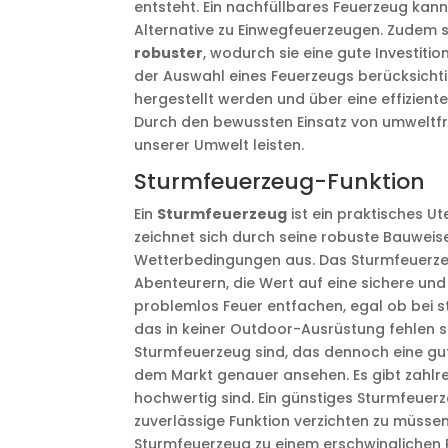
entsteht. Ein nachfüllbares Feuerzeug kan
Alternative zu Einwegfeuerzeugen. Zudem s
robuster
, wodurch sie eine gute Investitio
der Auswahl eines Feuerzeugs berücksichti
hergestellt werden und über eine effizie
Durch den bewussten Einsatz von umweltfr
unserer Umwelt leisten.
Sturmfeuerzeug-Funktion
Ein
Sturmfeuerzeug
ist ein praktisches U
zeichnet sich durch seine robuste Bauweise
Wetterbedingungen aus. Das Sturmfeuerze
Abenteurern, die Wert auf eine sichere un
problemlos Feuer entfachen, egal ob bei s
das in keiner Outdoor-Ausrüstung fehlen s
Sturmfeuerzeug sind, das dennoch eine gute
dem Markt genauer ansehen. Es gibt zahlre
hochwertig sind. Ein günstiges Sturmfeuerz
zuverlässige Funktion verzichten zu müsse
Sturmfeuerzeug zu einem erschwinglichen P