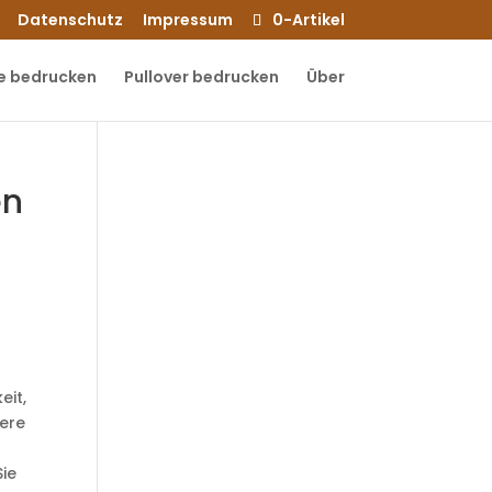
Datenschutz
Impressum
0-Artikel
e bedrucken
Pullover bedrucken
Über
en
eit,
rere
Sie