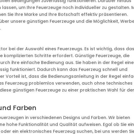
llen Bedingungen zuverlässig funktionieren. Darüber hinaus
assen, um Ihre Feuerzeuge noch individueller zu gestalten. M
Sie Ihre Marke und Ihre Botschaft effektiv präsentieren.
über unsere günstigen Feuerzeuge und die Möglichkeit, Werb
.
ktor bei der Auswahl eines Feuerzeugs. Es ist wichtig, dass da
e komplizierten Schritte erfordert. Günstige Feuerzeuge, die
durch ihre einfache Bedienung aus. Sie haben in der Regel ein
ässig funktioniert. Dadurch kann das Feuerzeug schnell und
r Vorteil ist, dass die Bedienungsanleitung in der Regel einf
 das Feuerzeug problemlos verwenden, auch ohne technisches
iese günstigen Feuerzeuge zu einer praktischen Wahl für de
und Farben
Feuerzeugen in verschiedenen Designs und Farben. Wir bieten
ne hohe Funktionalität und Qualität aufweisen. Egal ob Sie ei
 oder ein elektronisches Feuerzeug suchen, bei uns werden Si