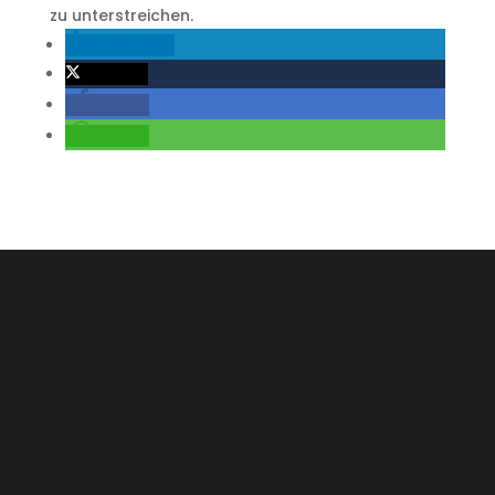
zu unterstreichen.
mitteilen
twittern
teilen
teilen