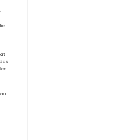
e
die
hat
 das
len
nau