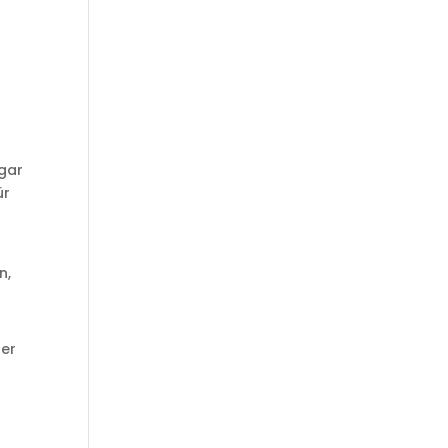
ogar
ür
n,
der