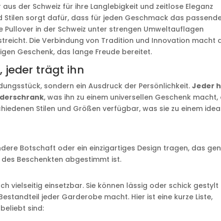
us der Schweiz für ihre Langlebigkeit und zeitlose Eleganz
d Stilen sorgt dafür, dass für jeden Geschmack das passend
ie Pullover in der Schweiz unter strengen Umweltauflagen
treicht. Die Verbindung von Tradition und Innovation macht 
tigen Geschenk, das lange Freude bereitet.
 jeder trägt ihn
leidungsstück, sondern ein Ausdruck der Persönlichkeit.
Jeder 
eiderschrank
, was ihn zu einem universellen Geschenk macht,
schiedenen Stilen und Größen verfügbar, was sie zu einem idea
ndere Botschaft oder ein einzigartiges Design tragen, das ge
 des Beschenkten abgestimmt ist.
ch vielseitig einsetzbar. Sie können lässig oder schick gestylt
estandteil jeder Garderobe macht. Hier ist eine kurze Liste,
beliebt sind: