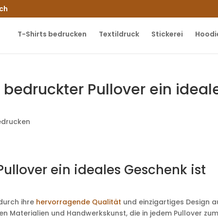
.ch
T-Shirts bedrucken
Textildruck
Stickerei
Hoodi
bedruckter Pullover ein ideal
edrucken
ullover ein ideales Geschenk ist
 durch ihre
hervorragende Qualität
und einzigartiges Design a
gen Materialien und Handwerkskunst, die in jedem Pullover zu