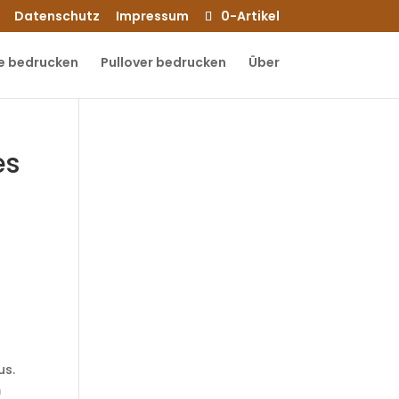
Datenschutz
Impressum
0-Artikel
e bedrucken
Pullover bedrucken
Über
es
us.
m