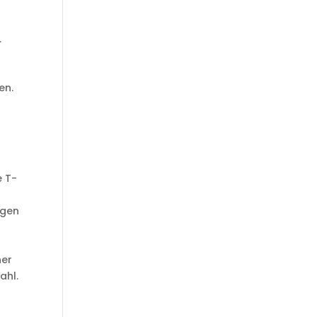
.
en.
e T-
igen
ner
ahl.