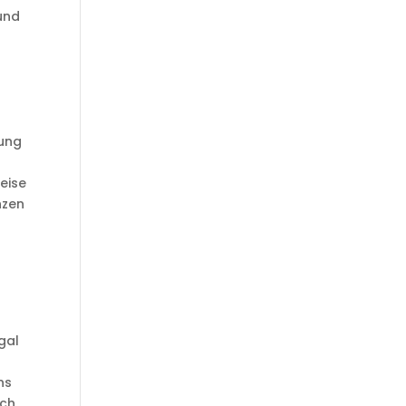
und
dung
eise
nzen
gal
ns
uch