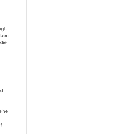
gt.
aben
 die
n
nd
eine
uf