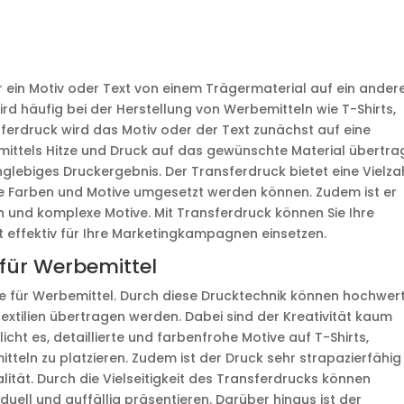
er ein Motiv oder Text von einem Trägermaterial auf ein ander
rd häufig bei der Herstellung von Werbemitteln wie T-Shirts,
erdruck wird das Motiv oder der Text zunächst auf eine
 mittels Hitze und Druck auf das gewünschte Material übertra
glebiges Druckergebnis. Der Transferdruck bietet eine Vielza
le Farben und Motive umgesetzt werden können. Zudem ist er
n und komplexe Motive. Mit Transferdruck können Sie Ihre
t effektiv für Ihre Marketingkampagnen einsetzen.
 für Werbemittel
ile für Werbemittel. Durch diese Drucktechnik können hochwer
extilien übertragen werden. Dabei sind der Kreativität kaum
cht es, detaillierte und farbenfrohe Motive auf T-Shirts,
teln zu platzieren. Zudem ist der Druck sehr strapazierfähig
ität. Durch die Vielseitigkeit des Transferdrucks können
ell und auffällig präsentieren. Darüber hinaus ist der