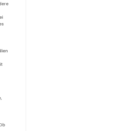
dere
ei
es
lien
it
,
 Ob