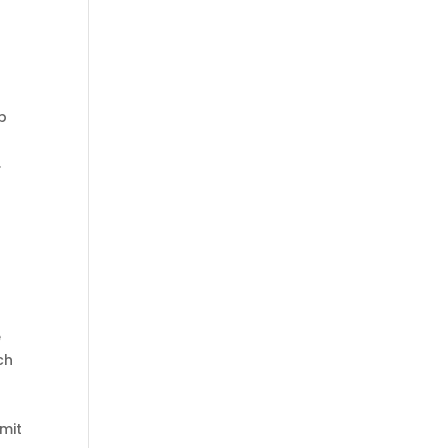
ob
.
e
ch
n
mit