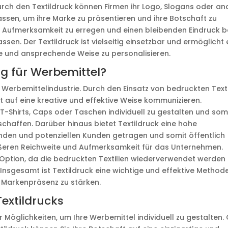
Durch den Textildruck können Firmen ihr Logo, Slogans oder an
assen, um ihre Marke zu präsentieren und ihre Botschaft zu
um Aufmerksamkeit zu erregen und einen bleibenden Eindruck b
sen. Der Textildruck ist vielseitig einsetzbar und ermöglicht 
e und ansprechende Weise zu personalisieren.
ig für Werbemittel?
er Werbemittelindustrie. Durch den Einsatz von bedruckten Texti
auf eine kreative und effektive Weise kommunizieren.
 T-Shirts, Caps oder Taschen individuell zu gestalten und som
u schaffen. Darüber hinaus bietet Textildruck eine hohe
Kunden und potenziellen Kunden getragen und somit öffentlich
rößeren Reichweite und Aufmerksamkeit für das Unternehmen.
 Option, da die bedruckten Textilien wiederverwendet werden
Insgesamt ist Textildruck eine wichtige und effektive Methode
 Markenpräsenz zu stärken.
Textildrucks
er Möglichkeiten, um Ihre Werbemittel individuell zu gestalten.