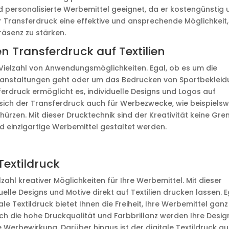
d personalisierte Werbemittel geeignet, da er kostengünstig 
r Transferdruck eine effektive und ansprechende Möglichkeit,
äsenz zu stärken.
 Transferdruck auf Textilien
e Vielzahl von Anwendungsmöglichkeiten. Egal, ob es um die
veranstaltungen geht oder um das Bedrucken von Sportbeklei
erdruck ermöglicht es, individuelle Designs und Logos auf
t sich der Transferdruck auch für Werbezwecke, wie beispielsw
rzen. Mit dieser Drucktechnik sind der Kreativität keine Gre
d einzigartige Werbemittel gestaltet werden.
Textildruck
lzahl kreativer Möglichkeiten für Ihre Werbemittel. Mit dieser
elle Designs und Motive direkt auf Textilien drucken lassen. E
le Textildruck bietet Ihnen die Freiheit, Ihre Werbemittel ganz
ch die hohe Druckqualität und Farbbrillanz werden Ihre Desig
e Werbewirkung. Darüber hinaus ist der digitale Textildruck a