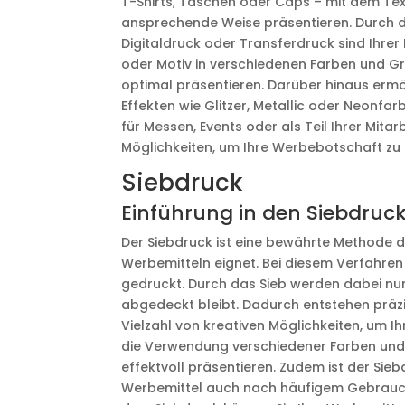
T-Shirts, Taschen oder Caps – mit dem Text
ansprechende Weise präsentieren. Durch d
Digitaldruck oder Transferdruck sind Ihrer 
oder Motiv in verschiedenen Farben und Gr
optimal präsentieren. Darüber hinaus ermö
Effekten wie Glitzer, Metallic oder Neonfar
für Messen, Events oder als Teil Ihrer Mitar
Möglichkeiten, um Ihre Werbebotschaft zu 
Siebdruck
Einführung in den Siebdruc
Der Siebdruck ist eine bewährte Methode des
Werbemitteln eignet. Bei diesem Verfahren
gedruckt. Durch das Sieb werden dabei nu
abgedeckt bleibt. Dadurch entstehen präzis
Vielzahl von kreativen Möglichkeiten, um I
die Verwendung verschiedener Farben und E
effektvoll präsentieren. Zudem ist der Si
Werbemittel auch nach häufigem Gebrauch