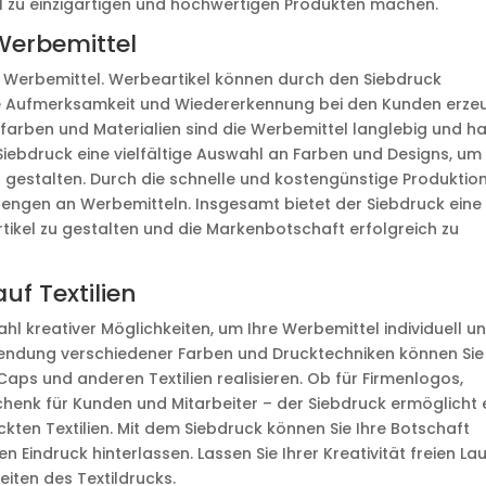
l zu einzigartigen und hochwertigen Produkten machen.
 Werbemittel
ür Werbemittel. Werbeartikel können durch den Siebdruck
ohe Aufmerksamkeit und Wiedererkennung bei den Kunden erzeu
arben und Materialien sind die Werbemittel langlebig und h
Siebdruck eine vielfältige Auswahl an Farben und Designs, um
 gestalten. Durch die schnelle und kostengünstige Produktio
Mengen an Werbemitteln. Insgesamt bietet der Siebdruck eine
rtikel zu gestalten und die Markenbotschaft erfolgreich zu
uf Textilien
zahl kreativer Möglichkeiten, um Ihre Werbemittel individuell u
endung verschiedener Farben und Drucktechniken können Sie
 Caps und anderen Textilien realisieren. Ob für Firmenlogos,
enk für Kunden und Mitarbeiter – der Siebdruck ermöglicht 
kten Textilien. Mit dem Siebdruck können Sie Ihre Botschaft
 Eindruck hinterlassen. Lassen Sie Ihrer Kreativität freien La
eiten des Textildrucks.