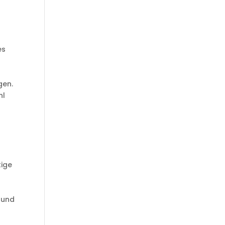
es
gen.
hl
tige
 und