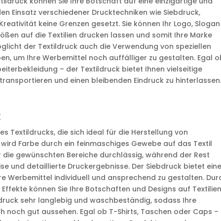
ildruck können Sie Ihre Botschaft auf eine einzigartige und
en Einsatz verschiedener Drucktechniken wie Siebdruck,
Kreativität keine Grenzen gesetzt. Sie können Ihr Logo, Slogan
ößen auf die Textilien drucken lassen und somit Ihre Marke
glicht der Textildruck auch die Verwendung von speziellen
ben, um Ihre Werbemittel noch auffälliger zu gestalten. Egal 
beiterbekleidung – der Textildruck bietet Ihnen vielseitige
transportieren und einen bleibenden Eindruck zu hinterlassen
k
 Textildrucks, die sich ideal für die Herstellung von
 wird Farbe durch ein feinmaschiges Gewebe auf das Textil
r die gewünschten Bereiche durchlässig, während der Rest
e und detaillierte Druckergebnisse. Der Siebdruck bietet ein
hre Werbemittel individuell und ansprechend zu gestalten. Dur
ffekte können Sie Ihre Botschaften und Designs auf Textilie
ebdruck sehr langlebig und waschbeständig, sodass Ihre
 noch gut aussehen. Egal ob T-Shirts, Taschen oder Caps – 