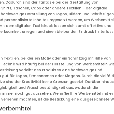
n. Dadurch sind der Fantasie bei der Gestaltung von
Shirts, Taschen, Caps oder andere Textilien – der digitale
d hochwertige Darstellung von Logos, Bildern und Schriftzügen
nd personalisierte Inhalte umgesetzt werden, um Werbemittel
Mit dem digitalen Textildruck lassen sich somit effektive und
merksamkeit erregen und einen bleibenden Eindruck hinterlass
Textilien, bei der ein Motiv oder ein Schriftzug mit Hilfe von
e Technik wird häufig bei der Herstellung von Werbemitteln wi
Bestickung verleiht den Produkten eine hochwertige und
s gut für Logos, Firmennamen oder Slogans. Durch die vielfält
ve sind der Kreativität keine Grenzen gesetzt. Darüber hinaus
anglebigkeit und Waschbeständigkeit aus, wodurch die
immer noch gut aussehen. Wenn Sie Ihre Werbemittel mit ei
ersehen möchten, ist die Bestickung eine ausgezeichnete W
 Werbemittel