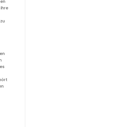
len
ihre
 zu
hen
n
 es
hört
en