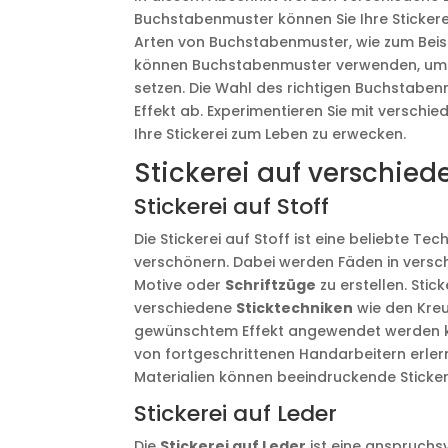
Buchstabenmuster können Sie Ihre Sticker
Arten von Buchstabenmuster, wie zum Beispi
können Buchstabenmuster verwenden, um Nam
setzen. Die Wahl des richtigen Buchstabe
Effekt ab. Experimentieren Sie mit verschi
Ihre Stickerei zum Leben zu erwecken.
Stickerei auf verschied
Stickerei auf Stoff
Die Stickerei auf Stoff ist eine beliebte Te
verschönern. Dabei werden Fäden in versch
Motive oder
Schriftzüge
zu erstellen. Stick
verschiedene
Sticktechniken
wie den Kreuz
gewünschtem Effekt angewendet werden kö
von fortgeschrittenen Handarbeitern erler
Materialien können beeindruckende Sticker
Stickerei auf Leder
Die
Stickerei auf Leder
ist eine anspruchsv