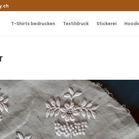
y.ch
T-Shirts bedrucken
Textildruck
Stickerei
Hoodi
r