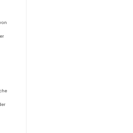
 von
er
iche
der