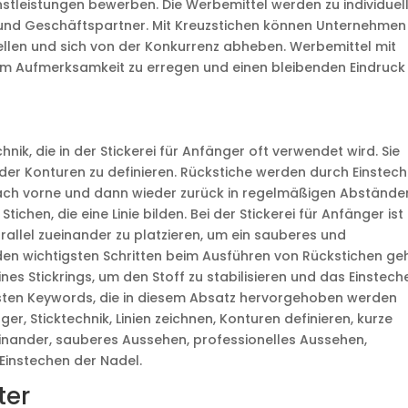
stleistungen bewerben. Die Werbemittel werden zu individuel
und Geschäftspartner. Mit Kreuzstichen können Unternehmen 
stellen und sich von der Konkurrenz abheben. Werbemittel mit
, um Aufmerksamkeit zu erregen und einen bleibenden Eindruck
nik, die in der Stickerei für Anfänger oft verwendet wird. Sie
der Konturen zu definieren. Rückstiche werden durch Einstec
nach vorne und dann wieder zurück in regelmäßigen Abstände
tichen, die eine Linie bilden. Bei der Stickerei für Anfänger ist
rallel zueinander zu platzieren, um ein sauberes und
 den wichtigsten Schritten beim Ausführen von Rückstichen ge
s Stickrings, um den Stoff zu stabilisieren und das Einstech
tigsten Keywords, die in diesem Absatz hervorgehoben werden
ger, Sticktechnik, Linien zeichnen, Konturen definieren, kurze
ueinander, sauberes Aussehen, professionelles Aussehen,
 Einstechen der Nadel.
ter