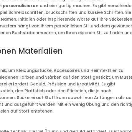
ei
personalisieren
und einzigartig machen. Es gibt verschied
el Schreibschriften, Druckschriften und kursive Schriften. Sie
en, Initialen oder inspirierende Worte auf Ihre Stickereien
nmusters hängt von Ihrem persönlichen Stil und dem gewünsc
edenen Buchstabenmustern, um Ihren eigenen Stil zu finden un
enen Materialien
chnik, um Kleidungsstücke, Accessoires und Heimtextilien zu
iedenen Farben und Stärken auf den Stoff gestickt, um Muste
erei erfordert Geduld, Präzision und Kreativität. Es gibt
stich, den Plattstich oder den Stielstich, die je nach
nnen. Stickerei auf Stoff kann sowohl von Anfängern als a
nt und ausgeführt werden. Mit ein wenig Übung und den richt
eien auf Stoff entstehen.
olle Technik, die viel Übung und Geduld erfordert. Es ist wicht