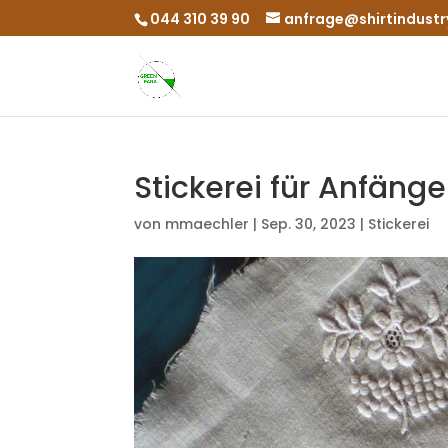
044 310 39 90
anfrage@shirtindustr
Stickerei für Anfänge
von
mmaechler
|
Sep. 30, 2023
|
Stickerei