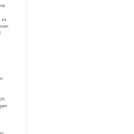
ene
 zu
hten
d
r,
uch
igen
ig,