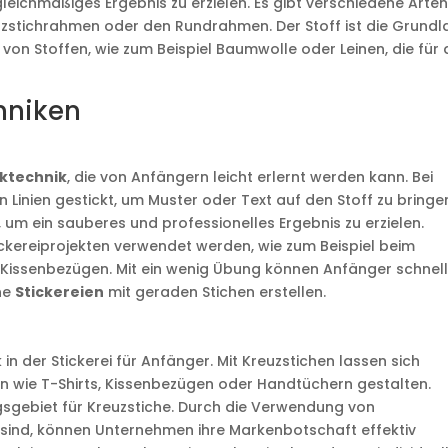
leichmäßiges Ergebnis zu erzielen. Es gibt verschiedene Arte
uzstichrahmen oder den Rundrahmen. Der Stoff ist die Grund
n von Stoffen, wie zum Beispiel Baumwolle oder Leinen, die für 
hniken
cktechnik
, die von Anfängern leicht erlernt werden kann. Bei
 Linien gestickt, um Muster oder Text auf den Stoff zu bringen
, um ein sauberes und professionelles Ergebnis zu erzielen.
ckereiprojekten verwendet werden, wie zum Beispiel beim
 Kissenbezügen. Mit ein wenig Übung können Anfänger schnel
öne
Stickereien
mit geraden Stichen erstellen.
 in der Stickerei für Anfänger. Mit Kreuzstichen lassen sich
n wie T-Shirts, Kissenbezügen oder Handtüchern gestalten.
sgebiet für Kreuzstiche. Durch die Verwendung von
t sind, können Unternehmen ihre Markenbotschaft effektiv