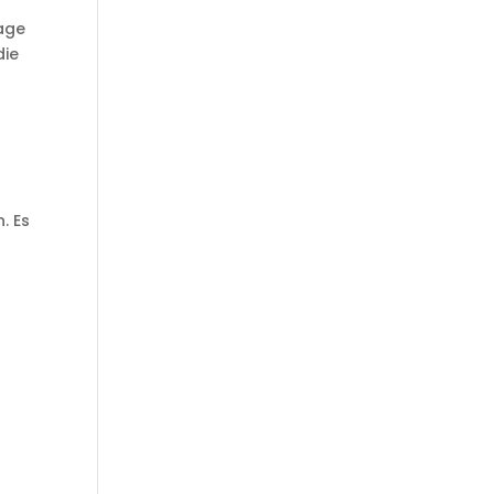
n
lage
die
. Es
l