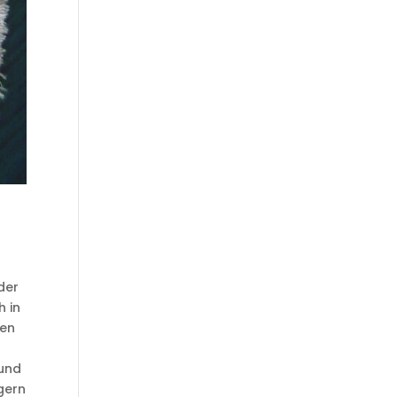
der
h in
ien
 und
ngern