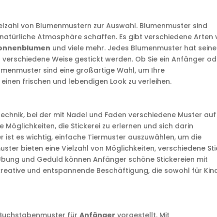
 Vielzahl von Blumenmustern zur Auswahl. Blumenmuster sind
 natürliche Atmosphäre schaffen. Es gibt verschiedene Arten
onnenblumen
und viele mehr. Jedes Blumenmuster hat seine
f verschiedene Weise gestickt werden. Ob Sie ein Anfänger od
Blumenmuster sind eine großartige Wahl, um Ihre
inen frischen und lebendigen Look zu verleihen.
technik, bei der mit Nadel und Faden verschiedene Muster auf
le Möglichkeiten, die Stickerei zu erlernen und sich darin
 ist es wichtig, einfache Tiermuster auszuwählen, um die
uster bieten eine Vielzahl von Möglichkeiten, verschiedene St
Übung und Geduld können Anfänger schöne Stickereien mit
ne kreative und entspannende Beschäftigung, die sowohl für Kin
 Buchstabenmuster für
Anfänger
vorgestellt. Mit