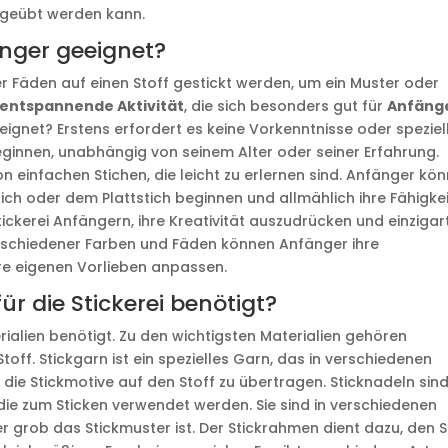
sgeübt werden kann.
änger geeignet?
der Fäden auf einen Stoff gestickt werden, um ein Muster oder
entspannende Aktivität
, die sich besonders gut für
Anfäng
eeignet? Erstens erfordert es keine Vorkenntnisse oder speziel
beginnen, unabhängig von seinem Alter oder seiner Erfahrung.
von einfachen Stichen, die leicht zu erlernen sind. Anfänger kö
ch oder dem Plattstich beginnen und allmählich ihre Fähigke
ickerei Anfängern, ihre Kreativität auszudrücken und einzigar
erschiedener Farben und Fäden können Anfänger ihre
hre eigenen Vorlieben anpassen.
r die Stickerei benötigt?
rialien benötigt. Zu den wichtigsten Materialien gehören
toff. Stickgarn ist ein spezielles Garn, das in verschiedenen
m die Stickmotive auf den Stoff zu übertragen. Sticknadeln sin
 die zum Sticken verwendet werden. Sie sind in verschiedenen
er grob das Stickmuster ist. Der Stickrahmen dient dazu, den S