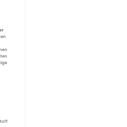
er
len
nnen
iten
tige
d
toff