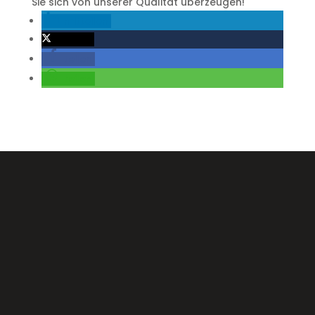
Sie sich von unserer Qualität überzeugen!
mitteilen
twittern
teilen
teilen