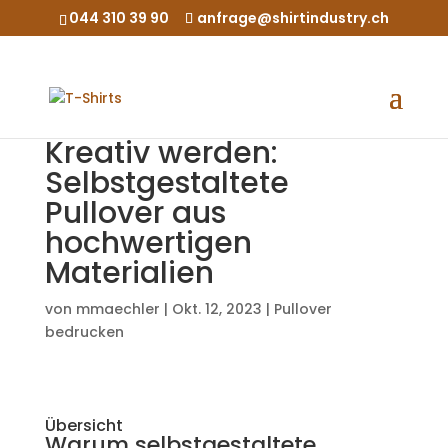
044 310 39 90
anfrage@shirtindustry.ch
Kreativ werden:
Selbstgestaltete
Pullover aus
hochwertigen
Materialien
von
mmaechler
|
Okt. 12, 2023
|
Pullover
bedrucken
Übersicht
Warum selbstgestaltete