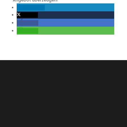
Angebot überzeugen!
mitteilen
twittern
teilen
teilen