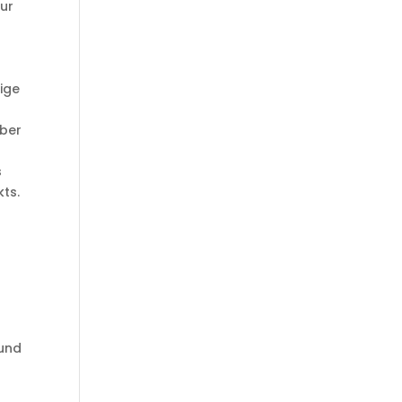
nur
ige
über
s
kts.
 und