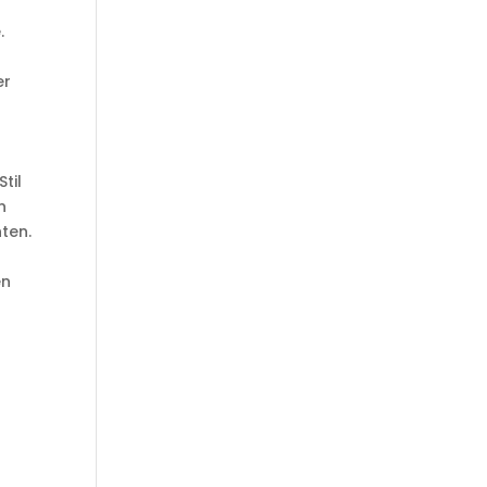
.
er
til
n
ten.
en
.
d