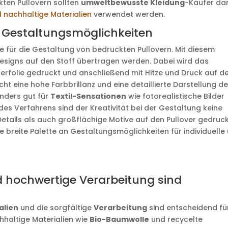
ten Pullovern sollten
umweltbewusste Kleidung
-Käufer da
 nachhaltige Materialien
verwendet werden.
ge Gestaltungsmöglichkeiten
e für die Gestaltung von bedruckten Pullovern. Mit diesem
esigns auf den Stoff übertragen werden. Dabei wird das
ferfolie gedruckt und anschließend mit Hitze und Druck auf d
ht eine hohe Farbbrillanz und eine detaillierte Darstellung de
onders gut für
Textil-Sensationen
wie fotorealistische Bilder
t des Verfahrens sind der Kreativität bei der Gestaltung keine
Details als auch großflächige Motive auf den Pullover gedruc
e breite Palette an Gestaltungsmöglichkeiten für individuelle
d hochwertige Verarbeitung sind
alien
und die sorgfältige
Verarbeitung
sind entscheidend fü
hhaltige Materialien wie
Bio-Baumwolle
und recycelte