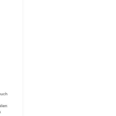
auch
lien
n