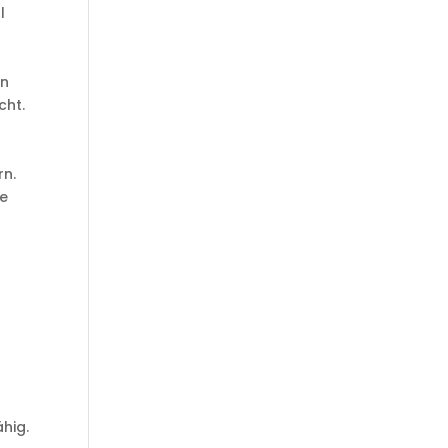
l
en
cht.
rn.
ie
ähig.