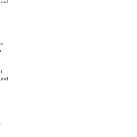
rauf
en
r
kt
 und
r