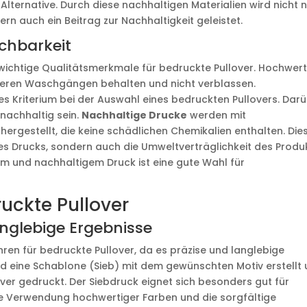
lternative. Durch diese nachhaltigen Materialien wird nicht 
ern auch ein Beitrag zur Nachhaltigkeit geleistet.
chbarkeit
wichtige Qualitätsmerkmale für bedruckte Pullover. Hochwert
hreren Waschgängen behalten und nicht verblassen.
ges Kriterium bei der Auswahl eines bedruckten Pullovers. Dar
nachhaltig sein.
Nachhaltige Drucke
werden mit
hergestellt, die keine schädlichen Chemikalien enthalten. Die
des Drucks, sondern auch die Umweltverträglichkeit des Produ
em und nachhaltigem Druck ist eine gute Wahl für
uckte Pullover
anglebige Ergebnisse
hren für bedruckte Pullover, da es präzise und langlebige
ird eine Schablone (Sieb) mit dem gewünschten Motiv erstellt
er gedruckt. Der Siebdruck eignet sich besonders gut für
ie Verwendung hochwertiger Farben und die sorgfältige