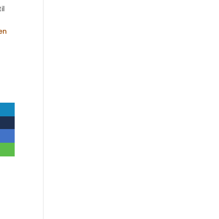
il
en