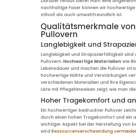
Darüber hinaus bietet Hanf eine angenehme
nachhaltige Faser können wir hochwertig
stilvoll als auch umweltfreundlich ist.
Qualitätsmerkmale von
Pullovern
Langlebigkeit und Strapazie
Langlebigkeit und Strapazierfähigkeit si
Pullovern.
Hochwertige Materialien
wie Bi
Lebensdauer und machen die Pullover stra
hochwertige Nähte und Verstärkungen verwe
verschiedenen Materialien und ihre Eigensch
Liste mit Pflegehinweisen zeigt, wie man di
Hoher Tragekomfort und a
Ein hochwertiger bedruckter Pullover zeic
durch einen hohen Tragekomfort und ein
wichtiger Aspekt bei der Herstellung von b
wird
Ressourcenverschwendung vermieden