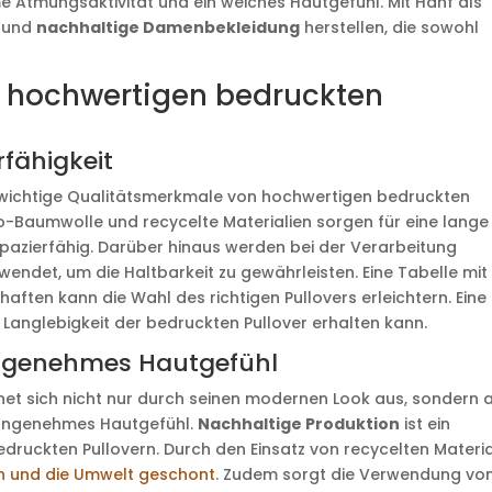
 Atmungsaktivität und ein weiches Hautgefühl. Mit Hanf als
e und
nachhaltige Damenbekleidung
herstellen, die sowohl
 hochwertigen bedruckten
rfähigkeit
nd wichtige Qualitätsmerkmale von hochwertigen bedruckten
o-Baumwolle und recycelte Materialien sorgen für eine lange
pazierfähig. Darüber hinaus werden bei der Verarbeitung
ndet, um die Haltbarkeit zu gewährleisten. Eine Tabelle mit
aften kann die Wahl des richtigen Pullovers erleichtern. Eine
e Langlebigkeit der bedruckten Pullover erhalten kann.
ngenehmes Hautgefühl
hnet sich nicht nur durch seinen modernen Look aus, sondern 
 angenehmes Hautgefühl.
Nachhaltige Produktion
ist ein
edruckten Pullovern. Durch den Einsatz von recycelten Materia
 und die Umwelt geschont
. Zudem sorgt die Verwendung vo