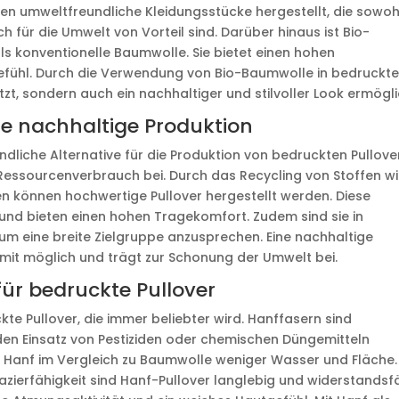
 umweltfreundliche Kleidungsstücke hergestellt, die sowoh
 für die Umwelt von Vorteil sind. Darüber hinaus ist Bio-
s konventionelle Baumwolle. Sie bietet einen hohen
ühl. Durch die Verwendung von Bio-Baumwolle in bedruckt
zt, sondern auch ein nachhaltiger und stilvoller Look ermögli
ine nachhaltige Produktion
ndliche Alternative für die Produktion von bedruckten Pullove
 Ressourcenverbrauch bei. Durch das Recycling von Stoffen w
en können hochwertige Pullover hergestellt werden. Diese
g und bieten einen hohen Tragekomfort. Zudem sind sie in
 um eine breite Zielgruppe anzusprechen. Eine nachhaltige
omit möglich und trägt zur Schonung der Umwelt bei.
für bedruckte Pullover
kte Pullover, die immer beliebter wird. Hanffasern sind
den Einsatz von Pestiziden oder chemischen Düngemitteln
Hanf im Vergleich zu Baumwolle weniger Wasser und Fläche.
pazierfähigkeit sind Hanf-Pullover langlebig und widerstandsf