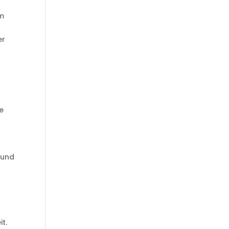
um
er
e
 und
t.