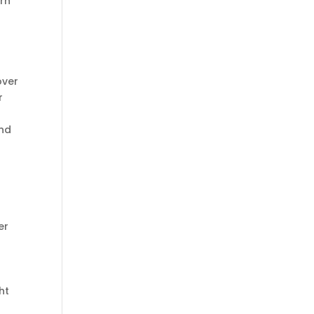
ern
over
r
und
er
ht