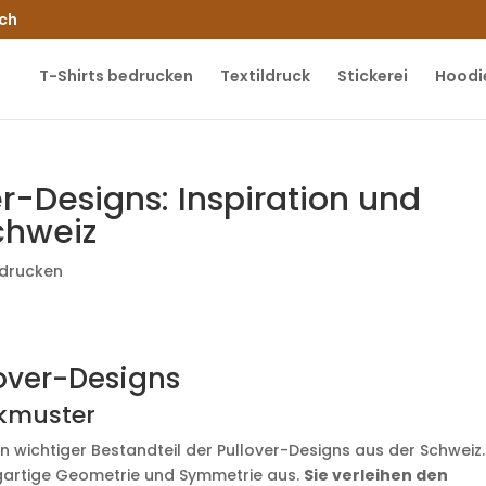
.ch
T-Shirts bedrucken
Textildruck
Stickerei
Hoodi
er-Designs: Inspiration und
chweiz
edrucken
over-Designs
ckmuster
in wichtiger Bestandteil der Pullover-Designs aus der Schweiz.
zigartige Geometrie und Symmetrie aus.
Sie verleihen den