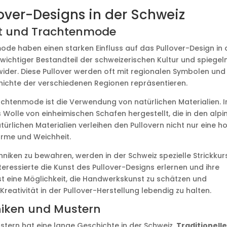
over-Designs in der Schweiz
nst und Trachtenmode
ode haben einen starken Einfluss auf das Pullover-Design in 
 wichtiger Bestandteil der schweizerischen Kultur und spiegel
wider. Diese Pullover werden oft mit regionalen Symbolen und
schichte der verschiedenen Regionen repräsentieren.
rachtenmode ist die Verwendung von natürlichen Materialien. I
Wolle von einheimischen Schafen hergestellt, die in den alpi
ürlichen Materialien verleihen den Pullovern nicht nur eine h
rme und Weichheit.
hniken zu bewahren, werden in der Schweiz spezielle Strickkur
ressierte die Kunst des Pullover-Designs erlernen und ihre
 ist eine Möglichkeit, die Handwerkskunst zu schätzen und
reativität in der Pullover-Herstellung lebendig zu halten.
niken und Mustern
stern hat eine lange Geschichte in der Schweiz.
Traditionell