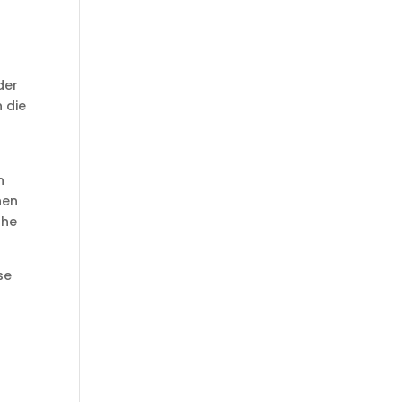
der
n die
n
nen
ohe
se
e