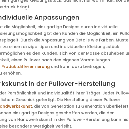
 einzigartiges Kleidungsstück, das nicht nur warm hält, sond
usdruck bringt.
individuelle Anpassungen
t die Möglichkeit, einzigartige Designs durch individuelle
sierungsmöglichkeit gibt den Kunden die Möglichkeit, ein Pull
derspiegelt. Durch die Anpassung von Details wie Farben, Muste
 zu einem einzigartigen und individuellen Kleidungsstück
 ermöglichen es den Kunden, sich von der Masse abzuheben 
chkeit, einen Pullover nach den eigenen Vorstellungen
r
Produktdifferenzierung
und kann dazu beitragen,
u erhöhen.
skunst in der Pullover-Herstellung
er Persönlichkeit und Individualität ihrer Träger. Jeder Pullov
lichem Geschick gefertigt. Die Herstellung dieser Pullover
andwerkskunst
, die von Generation zu Generation überliefert
önnen einzigartige Designs geschaffen werden, die den
tung von Handwerkskunst in der Pullover-Herstellung kann nic
eine besondere Wertigkeit verleiht.