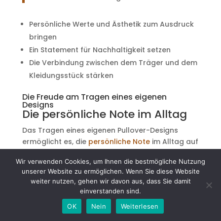
Persönliche Werte und Ästhetik zum Ausdruck
bringen
Ein Statement für Nachhaltigkeit setzen
Die Verbindung zwischen dem Träger und dem
Kleidungsstück stärken
Die Freude am Tragen eines eigenen
Designs
Die persönliche Note im Alltag
Das Tragen eines eigenen Pullover-Designs
ermöglicht es, die
persönliche Note
im Alltag auf
eine ganz besondere Weise zum Ausdruck zu
Wir verwenden Cookies, um Ihnen die bestmögliche Nutzung
bringen.
Jeder Pullover erzählt eine eigene
unserer Website zu ermöglichen. Wenn Sie diese Website
Geschichte
, sei es durch die Auswahl der
weiter nutzen, gehen wir davon aus, dass Sie damit
Farben, die Muster oder die besonderen Details,
einverstanden sind.
die man selbst hinzufügt.
OK
Nein
Weiterlesen