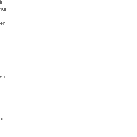
ir
nur
m
en.
ein
tert