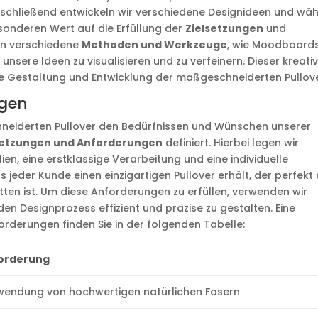
nschließend entwickeln wir verschiedene Designideen und wä
esonderen Wert auf die Erfüllung der
Zielsetzungen
und
en verschiedene
Methoden und Werkzeuge
, wie Moodboards
nsere Ideen zu visualisieren und zu verfeinern. Dieser kreati
ere Gestaltung und Entwicklung der maßgeschneiderten Pullove
ngen
neiderten Pullover den Bedürfnissen und Wünschen unserer
setzungen und Anforderungen
definiert. Hierbei legen wir
n, eine erstklassige Verarbeitung und eine individuelle
 jeder Kunde einen einzigartigen Pullover erhält, der perfekt
tten ist. Um diese Anforderungen zu erfüllen, verwenden wir
 Designprozess effizient und präzise zu gestalten. Eine
forderungen finden Sie in der folgenden Tabelle:
orderung
wendung von hochwertigen natürlichen Fasern