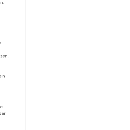
n.
m
zen.
ein
le
der
d