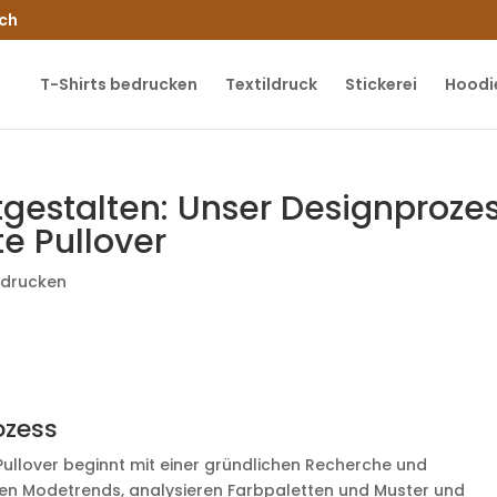
.ch
T-Shirts bedrucken
Textildruck
Stickerei
Hoodi
gestalten: Unser Designproze
e Pullover
edrucken
ozess
ullover beginnt mit einer gründlichen Recherche und
len Modetrends, analysieren Farbpaletten und Muster und