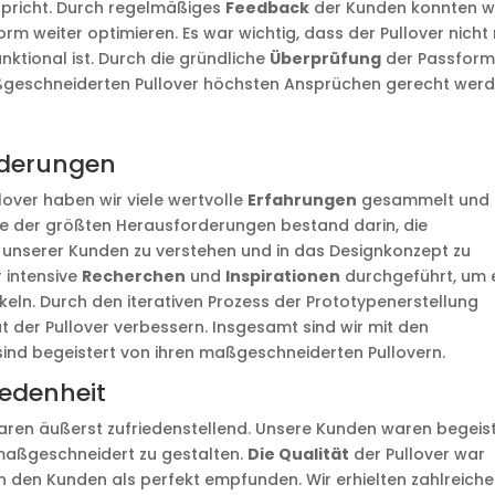
spricht. Durch regelmäßiges
Feedback
der Kunden konnten w
 weiter optimieren. Es war wichtig, dass der Pullover nicht 
ktional ist. Durch die gründliche
Überprüfung
der Passfor
aßgeschneiderten Pullover höchsten Ansprüchen gerecht werd
rderungen
over haben wir viele wertvolle
Erfahrungen
gesammelt und
ne der größten Herausforderungen bestand darin, die
 unserer Kunden zu verstehen und in das Designkonzept zu
r intensive
Recherchen
und
Inspirationen
durchgeführt, um 
keln. Durch den iterativen Prozess der Prototypenerstellung
t der Pullover verbessern. Insgesamt sind wir mit den
ind begeistert von ihren maßgeschneiderten Pullovern.
edenheit
aren äußerst zufriedenstellend. Unsere Kunden waren begeis
r maßgeschneidert zu gestalten.
Die Qualität
der Pullover war
 den Kunden als perfekt empfunden. Wir erhielten zahlreiche