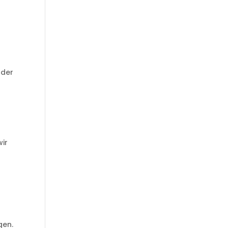
 der
e
wir
gen.