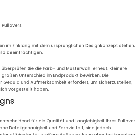
 Pullovers
en im Einklang mit dem ursprünglichen Designkonzept stehen.
ld beeinträchtigen.
, überprüfen Sie die Farb- und Musterwahl erneut. Kleinere
 großen Unterschied im Endprodukt bewirken. Die
 der Geduld und Aufmerksamkeit erfordert, um sicherzustellen,
sich vorgestellt haben.
igns
entscheidend für die Qualität und Langlebigkeit Ihres Pullover
ohe Detailgenauigkeit und Farbvielfalt, sind jedoch
osteneffizienter für größere Auflagen, kann aber bei komplex