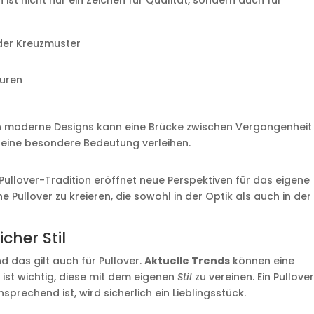
n ist nicht nur ein Zeichen für Qualität, sondern auch für
oder Kreuzmuster
turen
 in moderne Designs kann eine Brücke zwischen Vergangenheit
eine besondere Bedeutung verleihen.
Pullover-Tradition eröffnet neue Perspektiven für das eigene
he Pullover zu kreieren, die sowohl in der Optik als auch in der
cher Stil
 das gilt auch für Pullover.
Aktuelle Trends
können eine
 ist wichtig, diese mit dem eigenen
Stil
zu vereinen. Ein Pullover
prechend ist, wird sicherlich ein Lieblingsstück.