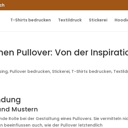
.ch
T-Shirts bedrucken
Textildruck
Stickerei
Hoodi
en Pullover: Von der Inspirati
sing
,
Pullover bedrucken
,
Stickerei
,
T-Shirts bedrucken
,
Textil
indung
und Mustern
e Rolle bei der Gestaltung eines Pullovers. Sie vermitteln ni
 beeinflussen auch, wie der Pullover letztendlich