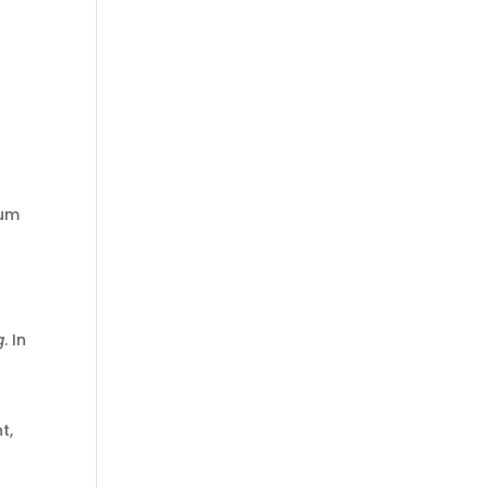
 um
g
. In
t,