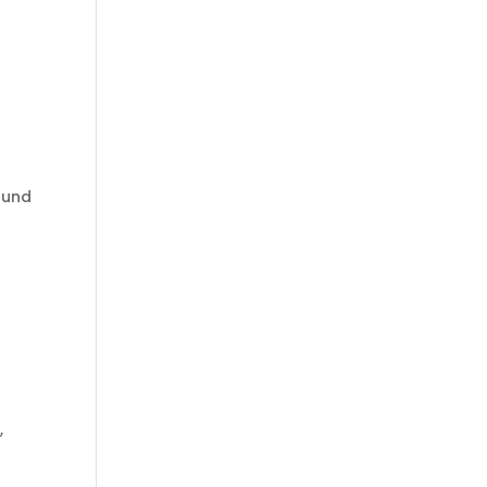
 und
,