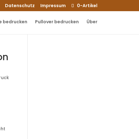
Datenschutz
Impressum
0-Artikel
e bedrucken
Pullover bedrucken
Über
on
druck
cht